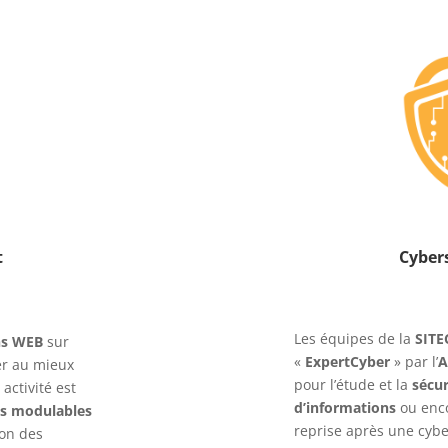
t
Cyber
Les équipes de la
SITE
ns WEB
sur
«
ExpertCyber
» par l’
A
er au mieux
pour l’étude et la
sécur
activité est
d’informations
ou enco
ns modulables
reprise après une cybe
ion des