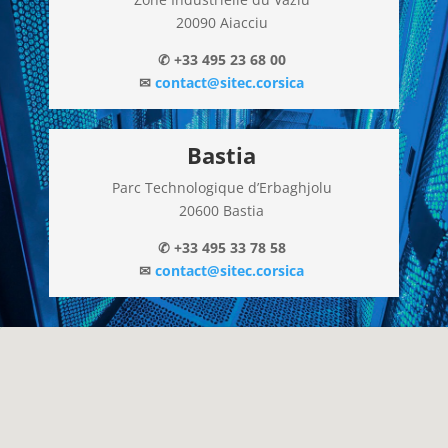
20090 Aiacciu
✆ +33 495 23 68 00
✉
contact@sitec.corsica
Bastia
Parc Technologique d’Erbaghjolu
20600 Bastia
✆ +33 495 33 78 58
✉
contact@sitec.corsica