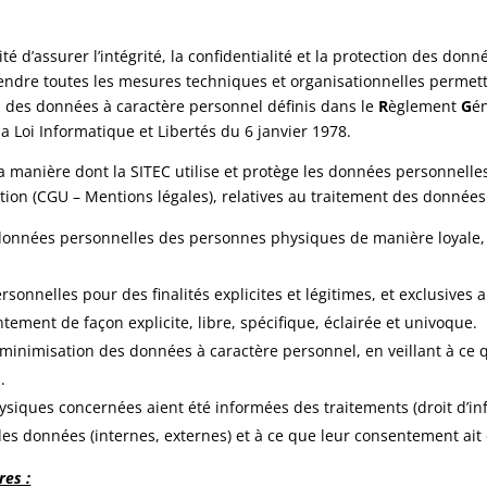
té d’assurer l’intégrité, la confidentialité et la protection des d
 prendre toutes les mesures techniques et organisationnelles permet
 des données à caractère personnel définis dans le
R
èglement
G
é
la Loi Informatique et Libertés du 6 janvier 1978.
la manière dont la SITEC utilise et protège les données personnell
ation (CGU – Mentions légales), relatives au traitement des donnée
s données personnelles des personnes physiques de manière loyale, l
sonnelles pour des finalités explicites et légitimes, et exclusives
ment de façon explicite, libre, spécifique, éclairée et univoque.
 minimisation des données à caractère personnel, en veillant à ce 
.
siques concernées aient été informées des traitements (droit d’inf
 des données (internes, externes) et à ce que leur consentement ait
res :