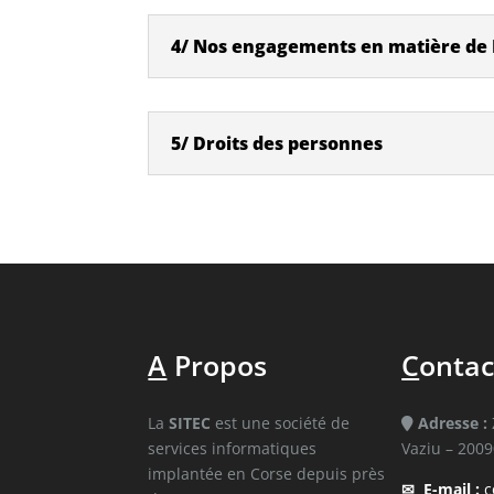
4/ Nos engagements en matière de 
5/ Droits des personnes
A
Propos
C
ontac
La
SITEC
est une société de
Adresse :
services informatiques
Vaziu – 2009
implantée en Corse depuis près
✉
E-mail :
c