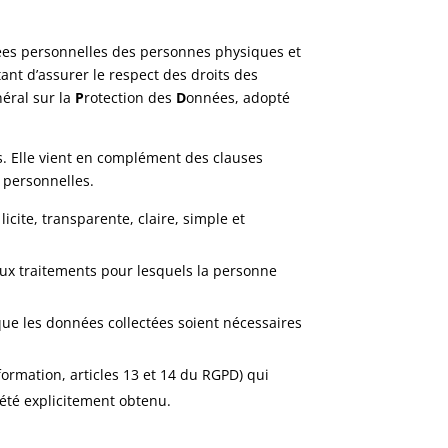
onnées personnelles des personnes physiques et
tant d’assurer le respect des droits des
néral sur la
P
rotection des
D
onnées, adopté
es. Elle vient en complément des clauses
s personnelles.
icite, transparente, claire, simple et
 aux traitements pour lesquels la personne
que les données collectées soient nécessaires
ormation, articles 13 et 14 du RGPD) qui
 été explicitement obtenu.