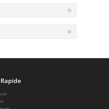
 Rapide
cter
nt
égales