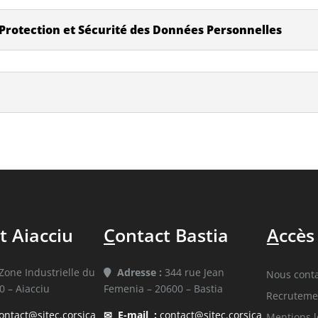
Protection et Sécurité des Données Personnelles
t Aiacciu
C
ontact Bastia
A
ccès
Zone Industrielle du
Adresse :
344 rue Jean
Nous conta
0 – Aiacciu
Femenia – 20600 – Bastia
Recruteme
ontact@sitec.corsica
✉
E-mail :
contact@sitec.corsica
Mentions l