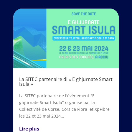
La SITEC partenaire di « E ghjurnate Smart
Isula »
La SITEC partenaire de l'évènement "E
ghjurnate Smart Isula" organisé par la
Collectivité de Corse, Corsica Fibra et XpFibre
les 22 et 23 mai 2024...
Lire plus