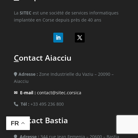
La
SITEC
est une société de services informatiques
implantée en Corse depuis près de 40 ans
C
ontact Aiacciu
Adresse :
Zone Industrielle du Vaziu – 20090 –
Aiacciu
✉
E-mail :
contact@sitec.corsica
Tél :
+33 495 236 800
C
ontact Bastia
FR
Adresse :
344 rue Jean Femenia – 20600 – Bastia