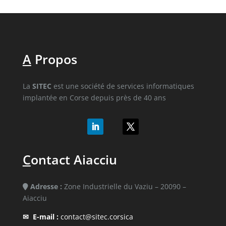
A
Propos
La
SITEC
est une société de services informatiques
implantée en Corse depuis près de 40 ans
C
ontact Aiacciu
Adresse :
Zone Industrielle du Vaziu – 20090 –
Aiacciu
✉
E-mail :
contact@sitec.corsica