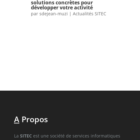
solutions concrètes pour
développer votre activité
par
sdejean-muzi
|
Actualités SITEC
A
Propos
La
SITEC
est une société de services informatiques