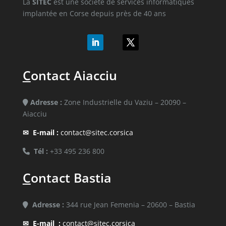
La
SITEC
est une société de services informatiques
implantée en Corse depuis près de 40 ans
C
ontact Aiacciu
Adresse :
Zone Industrielle du Vaziu – 20090 –
Aiacciu
✉
E-mail :
contact@sitec.corsica
Tél :
+33 495 236 800
C
ontact Bastia
Adresse :
344 rue Jean Femenia – 20600 – Bastia
✉
E-mail :
contact@sitec.corsica