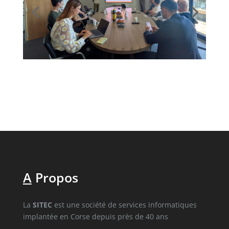
A
Propos
La
SITEC
est une société de services informatiques
implantée en Corse depuis près de 40 ans