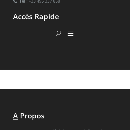
Tél :
+33 495 337 858
A
ccès Rapide
A
Propos