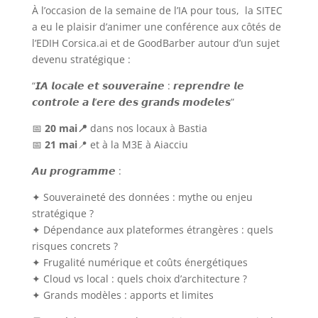
À l’occasion de la semaine de l’IA pour tous, la SITEC
a eu le plaisir d’animer une conférence aux côtés de
l’EDIH Corsica.ai et de GoodBarber
autour d’un sujet
devenu stratégique :
“𝙄𝘼 𝙡𝙤𝙘𝙖𝙡𝙚 𝙚𝙩 𝙨𝙤𝙪𝙫𝙚𝙧𝙖𝙞𝙣𝙚 : 𝙧𝙚𝙥𝙧𝙚𝙣𝙙𝙧𝙚 𝙡𝙚
𝙘𝙤𝙣𝙩𝙧𝙤𝙡𝙚 𝙖 𝙡’𝙚𝙧𝙚 𝙙𝙚𝙨 𝙜𝙧𝙖𝙣𝙙𝙨 𝙢𝙤𝙙𝙚𝙡𝙚𝙨”
📅
20
mai📍
dans nos locaux à Bastia
📅
21
mai
📍 et à la
M3E
à Aiacciu
𝘼𝙪 𝙥𝙧𝙤𝙜𝙧𝙖𝙢𝙢𝙚 :
✦ Souveraineté des données : mythe ou enjeu
stratégique ?
✦ Dépendance aux plateformes étrangères : quels
risques concrets ?
✦ Frugalité numérique et coûts énergétiques
✦ Cloud vs local : quels choix d’architecture ?
✦ Grands modèles : apports et limites