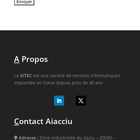
A
Propos
La
SITEC
est une société de services informatiques
implantée en Corse depuis près de 40 ans
C
ontact Aiacciu
Adresse :
Zone Industrielle du Vaziu – 20090 –