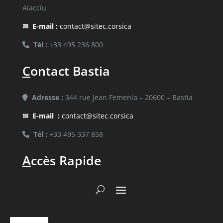
Aiacciu
✉
E-mail :
contact@sitec.corsica
Tél :
+33 495 236 800
C
ontact Bastia
Adresse :
344 rue Jean Femenia – 20600 – Bastia
✉
E-mail :
contact@sitec.corsica
Tél :
+33 495 337 858
A
ccès Rapide