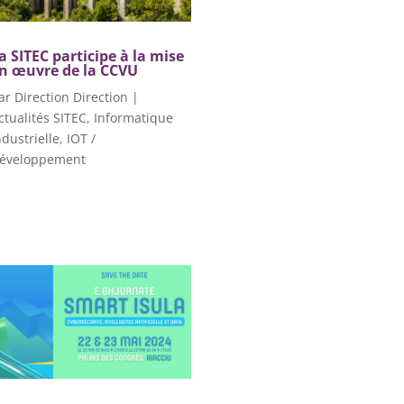
a SITEC participe à la mise
n œuvre de la CCVU
ar
Direction Direction
|
ctualités SITEC
,
Informatique
ndustrielle
,
IOT /
éveloppement