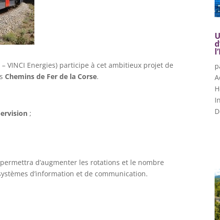
U
d
l
 – VINCI Energies) participe à cet ambitieux projet de
p
es
Chemins de Fer de la Corse
.
A
H
I
D
ervision
;
permettra d’augmenter les rotations et le nombre
s systèmes d’information et de communication.