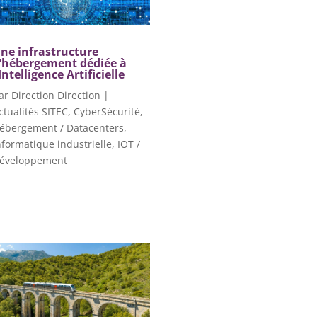
ne infrastructure
’hébergement dédiée à
’Intelligence Artificielle
ar
Direction Direction
|
ctualités SITEC
,
CyberSécurité
,
ébergement / Datacenters
,
nformatique industrielle
,
IOT /
éveloppement