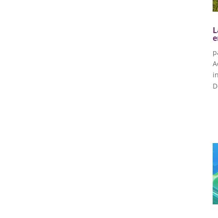
L
e
p
A
i
D