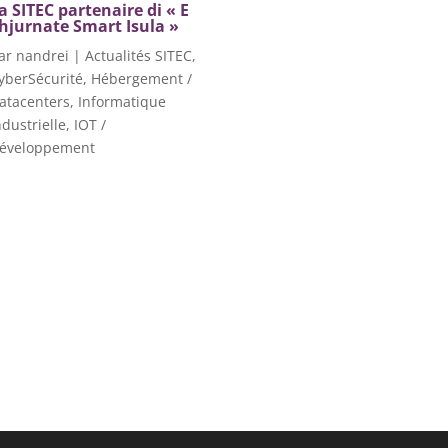
a SITEC partenaire di « E
hjurnate Smart Isula »
ar
nandrei
|
Actualités SITEC
,
yberSécurité
,
Hébergement /
atacenters
,
Informatique
ndustrielle
,
IOT /
éveloppement