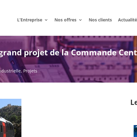
L’Entreprise
Nos offres
Nos clients
Actualit
 grand projet de la Commande Cent
ndustrielle
,
Projets
L