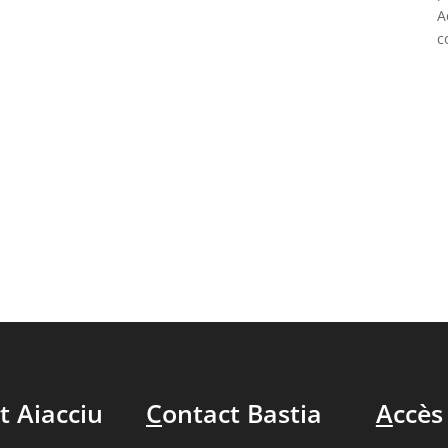
A
c
t Aiacciu
C
ontact Bastia
A
ccès