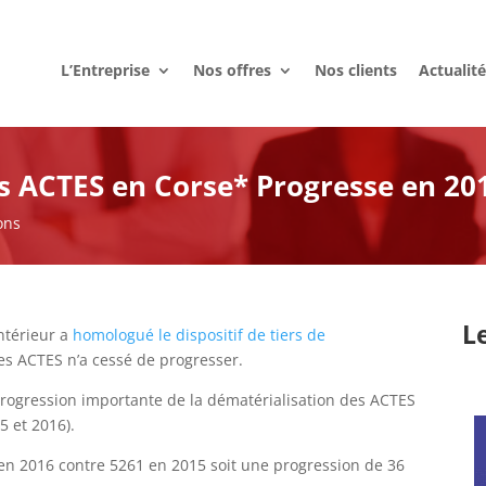
L’Entreprise
Nos offres
Nos clients
Actualit
s ACTES en Corse* Progresse en 20
ons
L
Intérieur a
homologué le dispositif de tiers de
des ACTES n’a cessé de progresser.
progression importante de la dématérialisation des ACTES
5 et 2016).
 en 2016 contre 5261 en 2015 soit une progression de 36