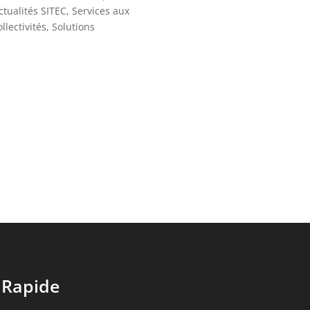
ctualités SITEC
,
Services aux
ollectivités
,
Solutions
 Rapide