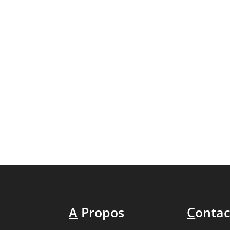
A
Propos
C
ontac