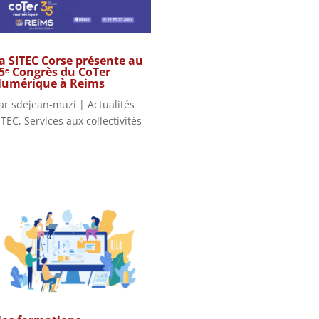
a SITEC Corse présente au
5ᵉ Congrès du CoTer
umérique à Reims
ar
sdejean-muzi
|
Actualités
ITEC
,
Services aux collectivités