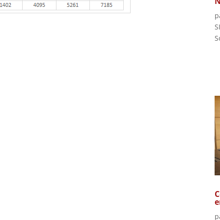
N
p
S
S
C
e
p