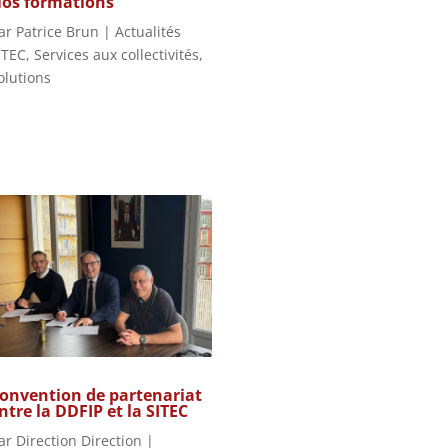
os formations
ar
Patrice Brun
|
Actualités
ITEC
,
Services aux collectivités
,
olutions
onvention de partenariat
ntre la DDFIP et la SITEC
ar
Direction Direction
|