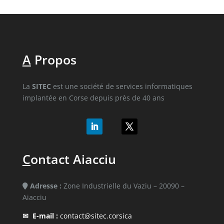
A
Propos
La
SITEC
est une société de services informatiques
implantée en Corse depuis près de 40 ans
C
ontact Aiacciu
Adresse :
Zone Industrielle du Vaziu – 20090 –
Aiacciu
✉
E-mail :
contact@sitec.corsica